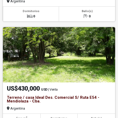
Argentina
Dormitorios
Baño(s)
0
0
US$430,000
USD
| Venta
Terreno / casa Ideal Des. Comercial S/ Ruta E54 -
Mendiolaza - Cba.
Argentina
2