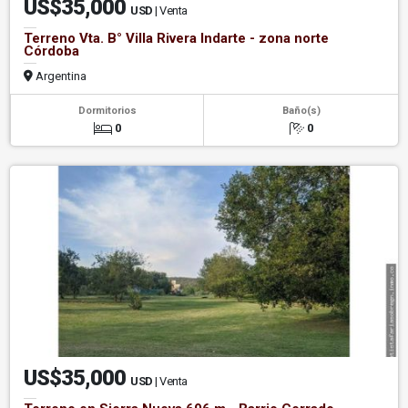
US$35,000
USD
| Venta
Terreno Vta. B° Villa Rivera Indarte - zona norte
Córdoba
Argentina
Dormitorios
Baño(s)
0
0
US$35,000
USD
| Venta