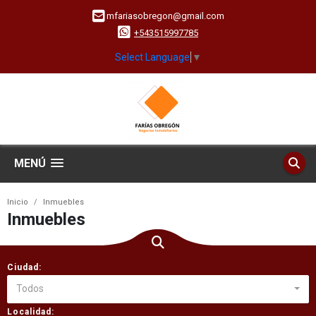
mfariasobregon@gmail.com
+543515997785
Select Language
▼
MENÚ
Inicio
Inmuebles
Inmuebles
Ciudad:
Todos
Localidad: