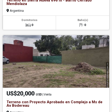
Terreno en Sierra Nueva 696 m - Barrio Cerrado
Mendiolaza
Argentina
Dormitorios
Baño(s)
0
0
US$20,000
USD
| Venta
Terreno con Proyecto Aprobado en Complejo a Ms de
Av Bodereau