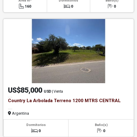
Área m
Dormitorios
Baño(s)
160
0
0
US$85,000
USD
| Venta
Country La Arbolada Terreno 1200 MTRS CENTRAL
Argentina
Dormitorios
Baño(s)
0
0