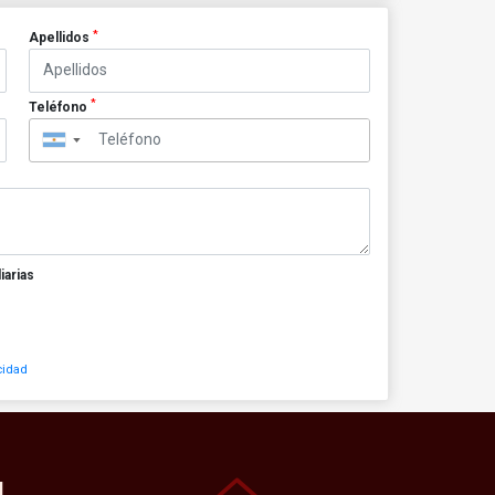
*
Apellidos
*
Teléfono
▼
iarias
cidad
N