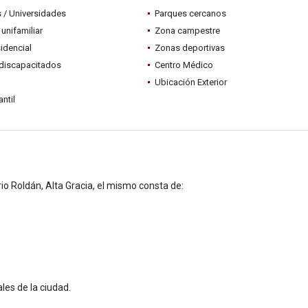
 / Universidades
Parques cercanos
 unifamiliar
Zona campestre
idencial
Zonas deportivas
discapacitados
Centro Médico
Ubicación Exterior
ntil
rio Roldán, Alta Gracia, el mismo consta de:
les de la ciudad.