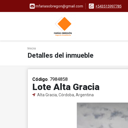
mfariasobregon@gmail.com
+543515997785
Inicio
Detalles del inmueble
Código
. 7984858
Lote Alta Gracia
Alta Gracia, Córdoba, Argentina