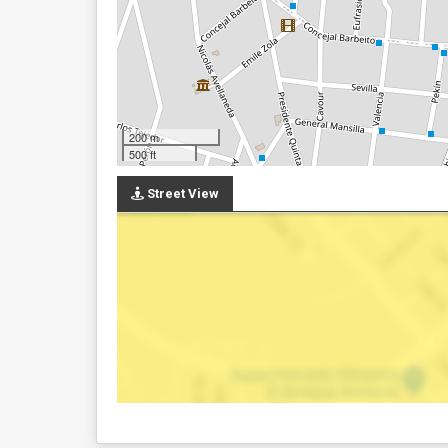
200 m
500 ft
Street View