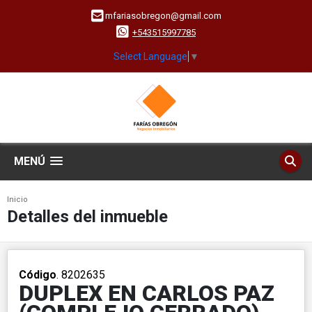
mfariasobregon@gmail.com
+543515997785
Select Language
▼
MENÚ
Inicio
Detalles del inmueble
Código
. 8202635
DUPLEX EN CARLOS PAZ