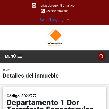
mfariasobregon@gmail.com
+543515997785
Select Language
▼
MENÚ
Inicio
Detalles del inmueble
Código
. 8022772
Departamento 1 Dor