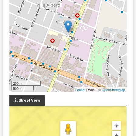
200 m
500 ft
Leaflet
| Wasi - ©
OpenStreetMap
Street View