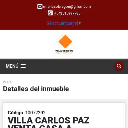
mfariasobregon@gmail.com
+543515997785
Select Language
▼
MENÚ
Inicio
Detalles del inmueble
Código
. 10077292
VILLA CARLOS PAZ