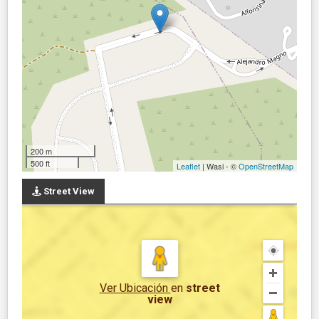
200 m
500 ft
Leaflet
| Wasi - ©
OpenStreetMap
Street View
Ver Ubicación
en
street
view