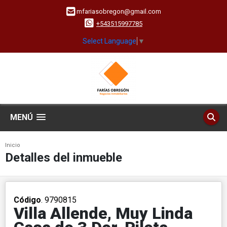
mfariasobregon@gmail.com
+543515997785
Select Language
▼
MENÚ
Inicio
Detalles del inmueble
Código
. 9790815
Villa Allende, Muy Linda