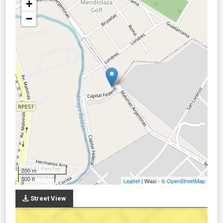
+
−
200 m
500 ft
Leaflet
| Wasi - ©
OpenStreetMap
Street View