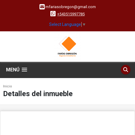
mfariasobregon@gmail.com
+543515997785
Select Language
▼
MENÚ
Inicio
Detalles del inmueble