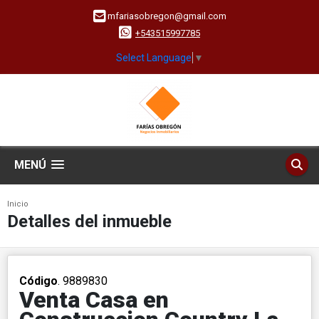
mfariasobregon@gmail.com
+543515997785
Select Language
▼
MENÚ
Inicio
Detalles del inmueble
Código
. 9889830
Venta Casa en