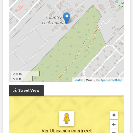
200 m
500 ft
Leaflet
| Wasi - ©
OpenStreetMap
Street View
Ver Ubicación
en
street