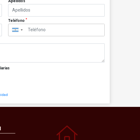
Apellidos
*
Teléfono
▼
iarias
cidad
N