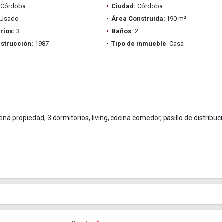
Córdoba
Ciudad:
Córdoba
Usado
Área Construida:
190 m²
rios:
3
Baños:
2
strucción:
1987
Tipo de inmueble:
Casa
propiedad, 3 dormitorios, living, cocina comedor, pasillo de distribuc
*