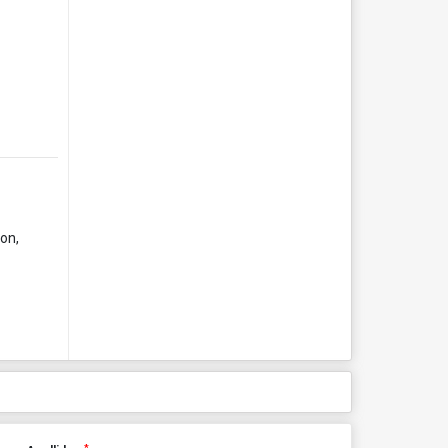
ion,
*