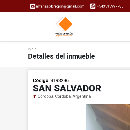
mfariasobregon@gmail.com
+543515997785
Inicio
Detalles del inmueble
Código
. 8198296
SAN SALVADOR
Córdoba, Córdoba, Argentina