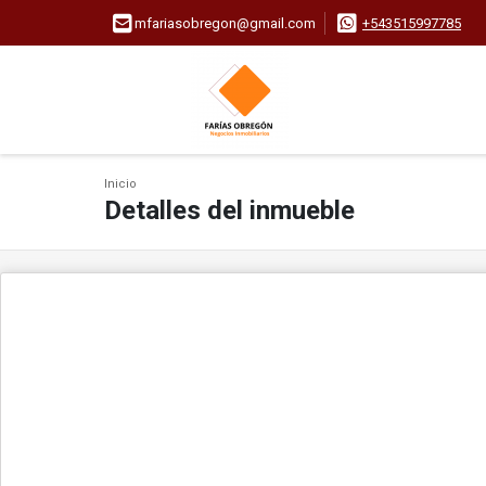
mfariasobregon@gmail.com
+543515997785
Inicio
Detalles del inmueble