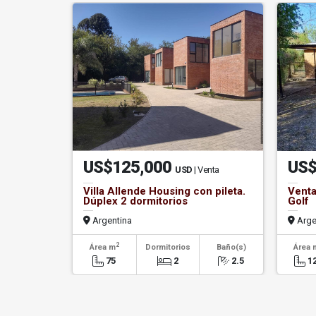
US$125,000
US$
USD
| Venta
Villa Allende Housing con pileta.
Venta
Dúplex 2 dormitorios
Golf
Argentina
Arge
2
Área m
Dormitorios
Baño(s)
Área 
75
2
2.5
1