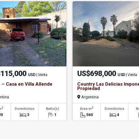
115,000
US$698,000
USD
| Venta
USD
| Venta
 – Casa en Villa Allende
Country Las Delicias Impon
Propiedad
ntina
Argentina
2
2
m
Dormitorios
Baño(s)
Área m
Dormitorios
B
20
3
1
560
4