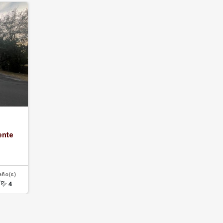
ente
año(s)
4