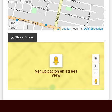
200 m
500 ft
Leaflet
| Wasi - ©
OpenStreetMap
Street View
Ver Ubicación
en
street
view