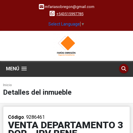
mfariasobregon@gmail.com
+543515997785
Select Language
▼
MENÚ
Inicio
Detalles del inmueble
Código
. 9286461
VENTA DEPARTAMENTO 3