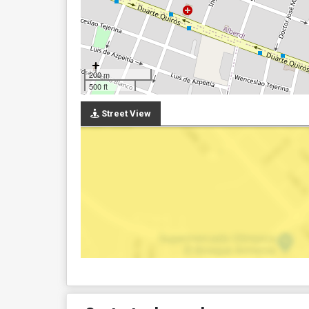
200 m
500 ft
Street View