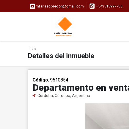
mfariasobregon@gmail.com
+543515997785
Inicio
Detalles del inmueble
Código
. 9510854
Departamento en venta
Córdoba, Córdoba, Argentina