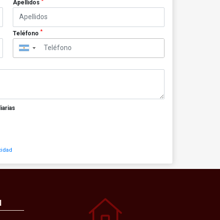
*
Apellidos
*
Teléfono
▼
iarias
cidad
N