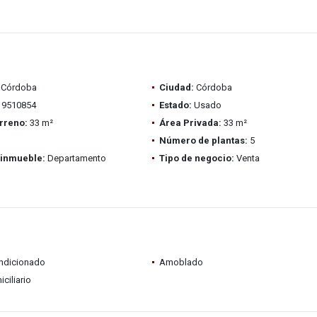
Córdoba
Ciudad:
Córdoba
9510854
Estado:
Usado
rreno:
33 m²
Área Privada:
33 m²
Número de plantas:
5
 inmueble:
Departamento
Tipo de negocio:
Venta
ondicionado
Amoblado
ciliario