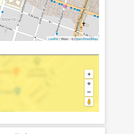
Leaflet
| Wasi - ©
OpenStreetMap